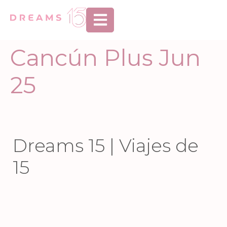
Abrir menú de n
Cancún Plus Jun
25
Dreams 15 | Viajes de
15
Jun 9
Jun 4
Jun 2
May 28
86
1
95
0
May 26
May 22
40
14
244
8
May 20
May 15
27
0
39
7
May 14
May 11
44
2
56
1