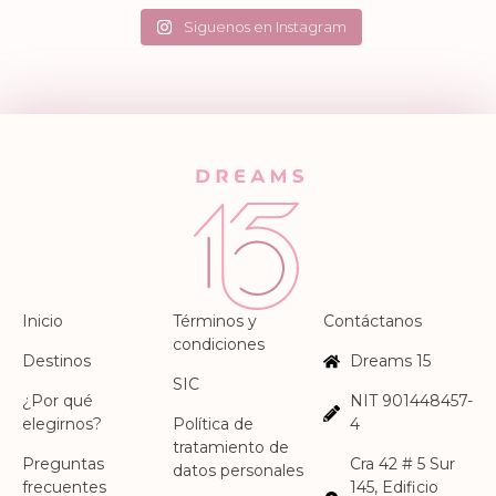
May 9
May 8
41
15
45
0
34
3
75
2
Siguenos en Instagram
Inicio
Términos y
Contáctanos
condiciones
Destinos
Dreams 15
SIC
¿Por qué
NIT 901448457-
elegirnos?
Política de
4
tratamiento de
Preguntas
Cra 42 # 5 Sur
datos personales
frecuentes
145, Edificio