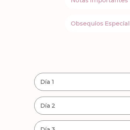
Notas Importantes
Obsequios Especia
Día 1
Día 2
Día 3