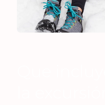
Que incluy
la excursió