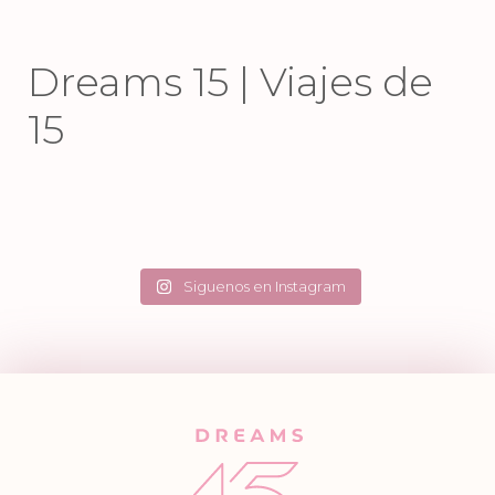
Dreams 15 | Viajes de
15
Jun 9
Jun 4
Jun 2
May 28
86
1
95
0
May 26
May 22
40
14
244
8
May 20
May 15
27
0
39
7
May 14
May 11
44
2
56
1
May 9
May 8
41
15
45
0
34
3
75
2
Siguenos en Instagram