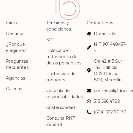
Inicio
Términos y
Contáctanos
condiciones
Destinos
Dreams 15
SIC
¿Por qué
NIT 901448457-
elegirnos?
Política de
4
tratamiento de
Preguntas
Cra 42 # 5 Sur
datos personales
frecuentes
145, Edificio
Protección de
Ofi7 Oficina
Agencias
menores
803, Medellín
Galerías
Cláusula de
comercial@dreams
responsabilidades
313 566 4789
Sostenibilidad
(604) 322 70 70
Consulta RNT
285848