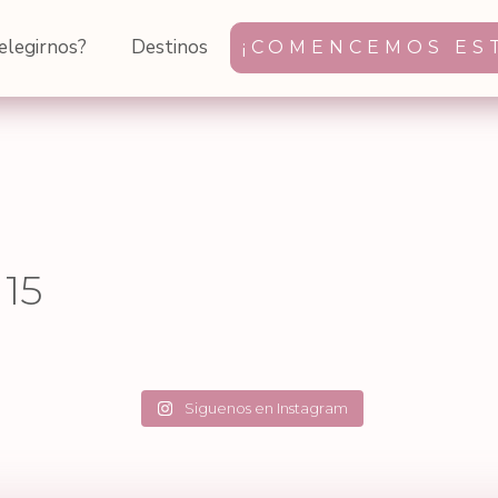
elegirnos?
Destinos
¡COMENCEMOS EST
 15
Jun 4
Jun 2
May 22
May 20
95
0
40
14
May 11
May 9
39
7
44
2
45
0
34
3
Siguenos en Instagram