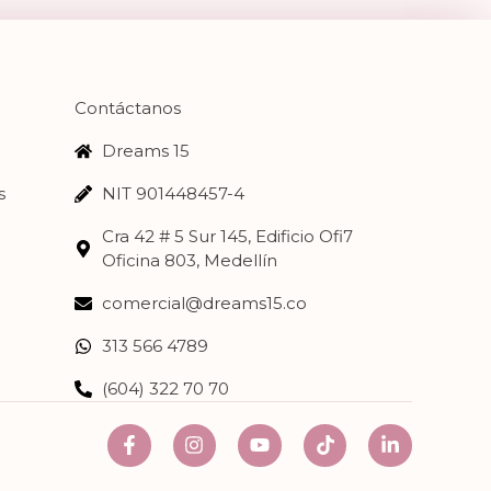
Contáctanos
Dreams 15
s
NIT 901448457-4
Cra 42 # 5 Sur 145, Edificio Ofi7
Oficina 803, Medellín
comercial@dreams15.co
313 566 4789
(604) 322 70 70