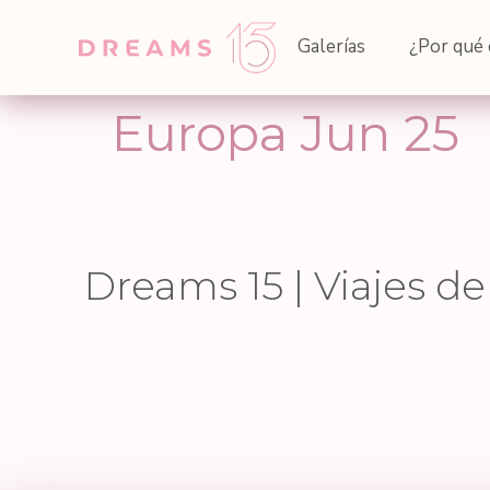
Galerías
¿Por qué 
Europa Jun 25
Dreams 15 | Viajes de
Jun 9
May 26
86
1
May 14
27
0
41
15