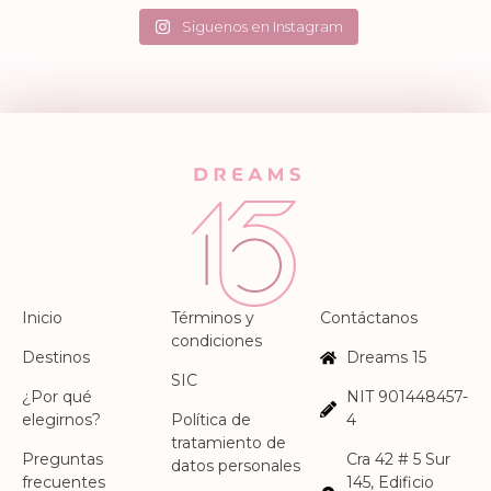
May 9
May 8
41
15
45
0
34
3
75
2
Siguenos en Instagram
Inicio
Términos y
Contáctanos
condiciones
Destinos
Dreams 15
SIC
¿Por qué
NIT 901448457-
elegirnos?
Política de
4
tratamiento de
Preguntas
Cra 42 # 5 Sur
datos personales
frecuentes
145, Edificio