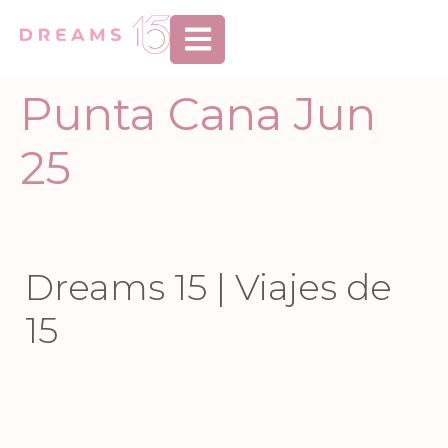
Abrir menú de n
Punta Cana Jun
25
Dreams 15 | Viajes de
15
Jun 9
Jun 4
Jun 2
May 28
86
1
95
0
May 26
May 22
40
14
244
8
May 20
May 15
27
0
39
7
May 14
May 11
44
2
56
1