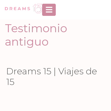
Abrir menú de n
Testimonio
antiguo
Dreams 15 | Viajes de
15
Jun 9
Jun 4
Jun 2
May 28
86
1
95
0
May 26
May 22
40
14
244
8
May 20
May 15
27
0
39
7
May 14
May 11
44
2
56
1