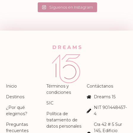
May 9
May 8
41
15
45
0
34
3
75
2
Siguenos en Instagram
Inicio
Términos y
Contáctanos
condiciones
Destinos
Dreams 15
SIC
¿Por qué
NIT 901448457-
elegirnos?
Política de
4
tratamiento de
Preguntas
Cra 42 # 5 Sur
datos personales
frecuentes
145, Edificio